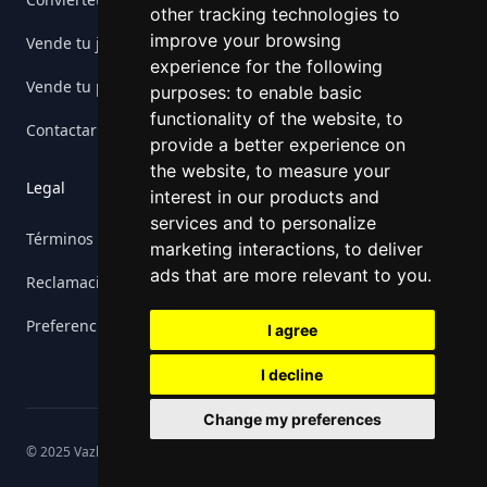
other tracking technologies to
improve your browsing
Vende tu juego
experience for the following
Vende tu plataforma
purposes:
to enable basic
functionality of the website
,
to
Contactar Retrogs
provide a better experience on
the website
,
to measure your
Legal
interest in our products and
services and to personalize
Términos
marketing interactions
,
to deliver
ads that are more relevant to you
.
Reclamaciones
Preferencias de cookies
I agree
I decline
Change my preferences
© 2025 Vazkoger S.L. Todos los derechos reservados.