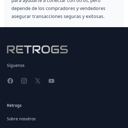
para ayudarte a conectar con otros, pero
depende de los compradores y vendedores
asegurar transacciones seguras y exitosas.
Footer
Síguenos
Facebook
Instagram
X
YouTube
Retrogs
Sobre nosotros