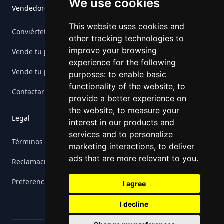
We use cookies
Vendedores
This website uses cookies and
Conviértete en vendedor
other tracking technologies to
improve your browsing
Vende tu juego
experience for the following
Vende tu plataforma
purposes:
to enable basic
functionality of the website
,
to
Contactar Retrogs
provide a better experience on
the website
,
to measure your
Legal
interest in our products and
services and to personalize
Términos
marketing interactions
,
to deliver
ads that are more relevant to you
.
Reclamaciones
Preferencias de cookies
I agree
I decline