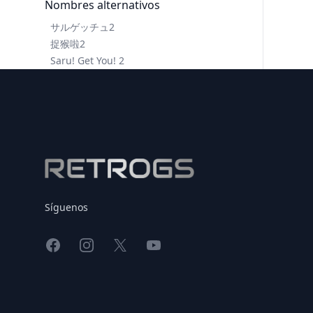
Nombres alternativos
サルゲッチュ2
捉猴啦2
Saru! Get You! 2
Footer
Síguenos
Facebook
Instagram
X
YouTube