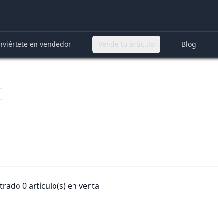
nviértete en vendedor
Vende tu artículo
Blog
rado 0 artículo(s) en venta