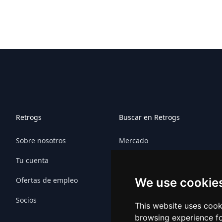
Retrogs
Buscar en Retrogs
Sobre nosotros
Mercado
Tu cuenta
Juegos
Ofertas de empleo
Plataformas
We use cookie
Socios
Sitemap plataformas
This website uses cook
browsing experience fo
Mapa del sitio del juego