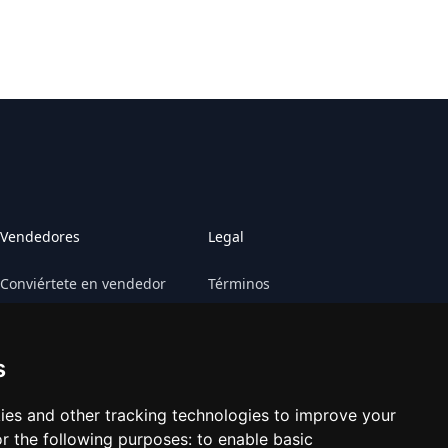
Vendedores
Legal
Conviértete en vendedor
Términos
Vende tu juego
Reclamaciones
s
Vende tu plataforma
Preferencias de cookies
Contactar Retrogs
ies and other tracking technologies to improve your
r the following purposes:
to enable basic